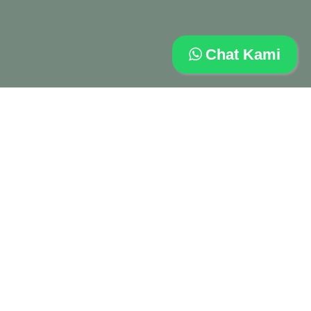
Chat Kami
Paket Pemakaman Deluxe
merupakan Jasa
Layanan pemakaman di San Diego Hills yang
lebih eksklusif, yaitu dengan memakai tenda
Dekor sudah termasuk kursi covered dan tanaman
hias artificial sehingga suasana lebih rapi dan