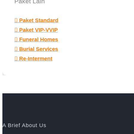
Paket Lain
Paket Standard
Paket VIP-VVIP
Funeral Homes
Burial Services
Re-Interment
A Brief About Us