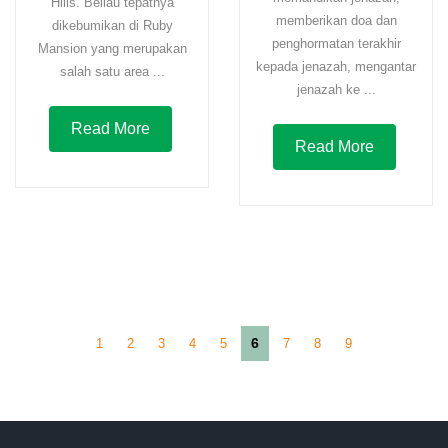
Hills. Beliau tepatnya
memberikan doa dan
dikebumikan di Ruby
penghormatan terakhir
Mansion yang merupakan
kepada jenazah, mengantar
salah satu area ...
jenazah ke ...
Read More
Read More
6
1
2
3
4
5
7
8
9