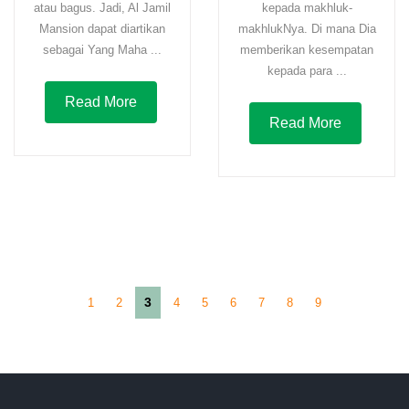
atau bagus. Jadi, Al Jamil
kepada makhluk-
Mansion dapat diartikan
makhlukNya. Di mana Dia
sebagai Yang Maha ...
memberikan kesempatan
kepada para ...
Read More
Read More
3
1
2
4
5
6
7
8
9