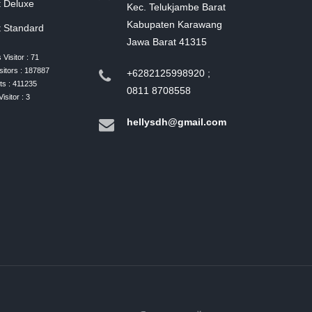
 Deluxe
Kec. Telukjambe Barat
Kabupaten Karawang
 Standard
Jawa Barat 41315
Visitor : 71
sitors : 187887
+6282125998920 ;
ts : 411235
0811 8708558
isitor : 3
hellysdh@gmail.com