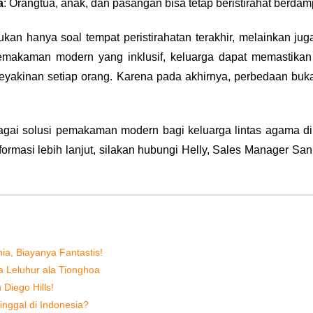
a
: Orangtua, anak, dan pasangan bisa tetap beristirahat berd
n hanya soal tempat peristirahatan terakhir, melainkan juga c
makaman modern yang inklusif, keluarga dapat memastikan
yakinan setiap orang. Karena pada akhirnya, perbedaan buka
agai solusi pemakaman modern bagi keluarga lintas agama di
nformasi lebih lanjut, silakan hubungi Helly, Sales Manager Sa
, Biayanya Fantastis!
a Leluhur ala Tionghoa
Diego Hills!
nggal di Indonesia?