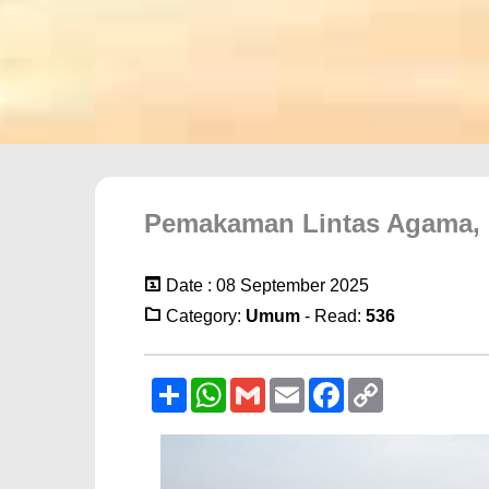
Pemakaman Lintas Agama, H
Date : 08 September 2025
Category:
Umum
- Read:
536
Sambung
WhatsApp
Gmail
Email
Facebook
Copy
Link