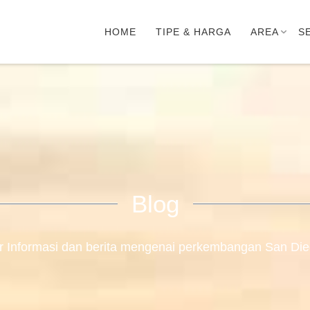
HOME
TIPE & HARGA
AREA
S
Blog
r Informasi dan berita mengenai perkembangan San Dieg